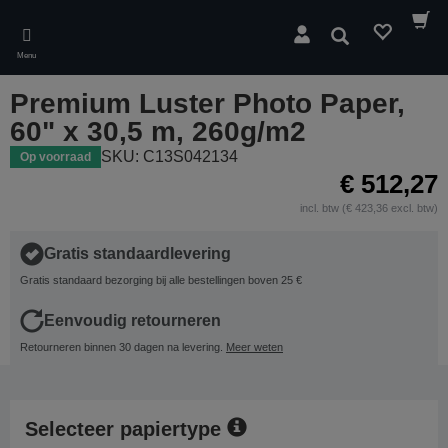
Skip
to
Zoeken
main
Menu
content
Premium Luster Photo Paper,
60" x 30,5 m, 260g/m2
SKU: C13S042134
Op voorraad
€ 512,27
incl. btw (€ 423,36 excl. btw)
Gratis standaardlevering
Gratis standaard bezorging bij alle bestellingen boven 25 €
Eenvoudig retourneren
Retourneren binnen 30 dagen na levering.
Meer weten
Selecteer papiertype