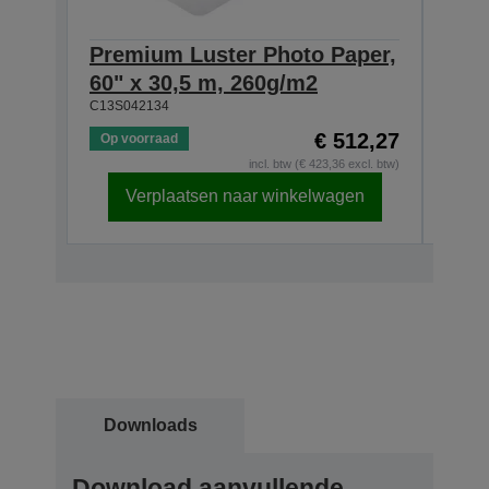
Premium Luster Photo Paper,
Pre
60" x 30,5 m, 260g/m2
44" 
C13S042134
C13S0
€ 512,27
Op voorraad
Op v
incl. btw (€ 423,36 excl. btw)
Verplaatsen naar winkelwagen
Downloads
Download aanvullende