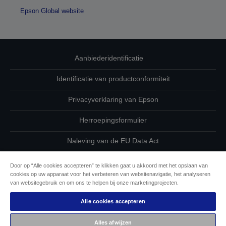
Epson Global website
Aanbiederidentificatie
Identificatie van productconformiteit
Privacyverklaring van Epson
Herroepingsformulier
Naleving van de EU Data Act
Neem contact met ons op betreffende uw gegevens
Door op “Alle cookies accepteren” te klikken gaat u akkoord met het opslaan van
cookies op uw apparaat voor het verbeteren van websitenavigatie, het analyseren
Cookie-informatie
van websitegebruik en om ons te helpen bij onze marketingprojecten.
Alle cookies accepteren
De toewijding van Epson aan toegankelijkheid
Alles afwijzen