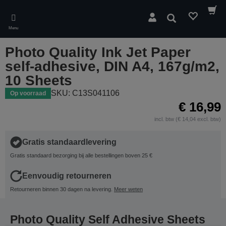
Skip
to
Zoeken
main
Menu
content
Photo Quality Ink Jet Paper
self-adhesive, DIN A4, 167g/m2,
10 Sheets
SKU: C13S041106
Op voorraad
€ 16,99
incl. btw (€ 14,04 excl. btw)
Gratis standaardlevering
Gratis standaard bezorging bij alle bestellingen boven 25 €
Eenvoudig retourneren
Retourneren binnen 30 dagen na levering.
Meer weten
Photo Quality Self Adhesive Sheets