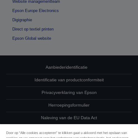
Website managementteam
Epson Europe Electronics
Digigraphie
Direct op textiel printen
Epson Global website
Aanbiederidentificatie
Identificatie van productconformiteit
Privacyverklaring van Epson
Herroepingsformulier
Naleving van de EU Data Act
Neem contact met ons op betreffende uw gegevens
Door op “Alle cookies accepteren” te klikken gaat u akkoord met het opslaan van