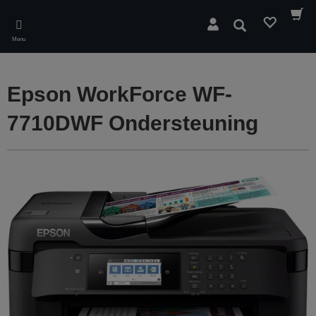
Skip
to
Zoeken
main
Menu
content
Epson WorkForce WF-
7710DWF Ondersteuning