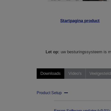
Startpagina product
Let op:
uw besturingssysteem is mo
Downloads
Video's
Veelgestel
Product Setup
Epson Software updater (v3.01)