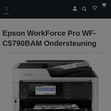
Skip
to
Zoeken
main
Menu
content
Epson WorkForce Pro WF-
C5790BAM Ondersteuning