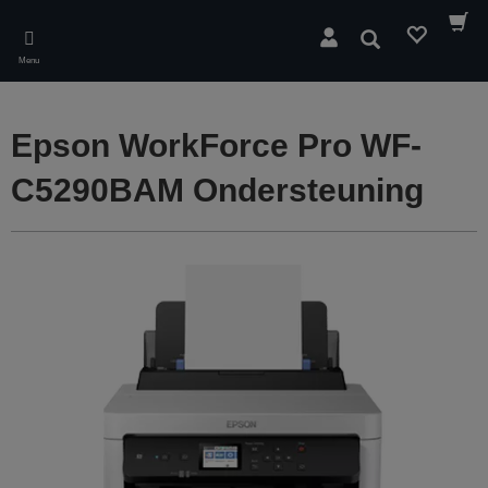
Skip
to
Zoeken
main
Menu
content
Epson WorkForce Pro WF-
C5290BAM Ondersteuning