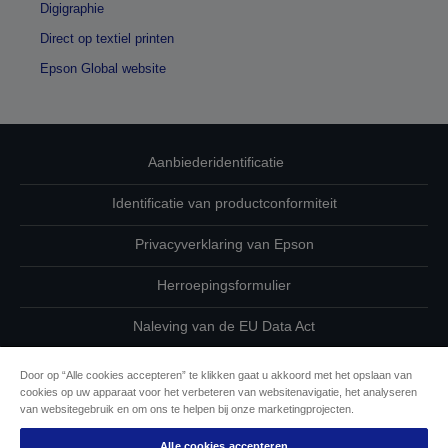
Digigraphie
Direct op textiel printen
Epson Global website
Aanbiederidentificatie
Identificatie van productconformiteit
Privacyverklaring van Epson
Herroepingsformulier
Naleving van de EU Data Act
Neem contact met ons op betreffende uw gegevens
Door op “Alle cookies accepteren” te klikken gaat u akkoord met het opslaan van
cookies op uw apparaat voor het verbeteren van websitenavigatie, het analyseren
Cookie-informatie
van websitegebruik en om ons te helpen bij onze marketingprojecten.
Alle cookies accepteren