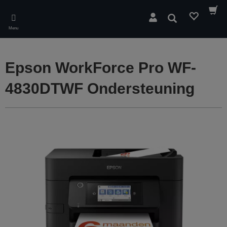
Skip
to
Zoeken
main
Menu
content
Epson WorkForce Pro WF-
4830DTWF Ondersteuning