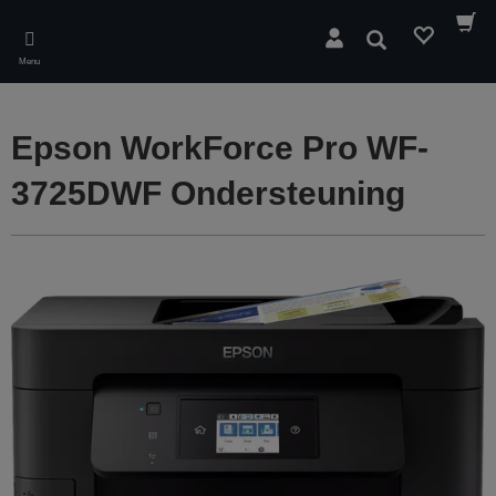
Skip
to
Zoeken
main
Menu
content
Epson WorkForce Pro WF-
3725DWF Ondersteuning