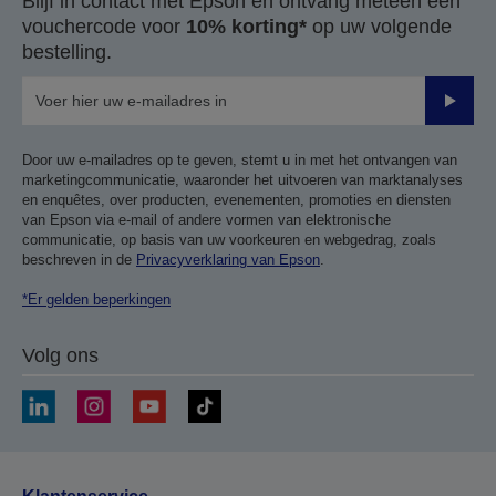
Blijf in contact met Epson en ontvang meteen een
vouchercode voor
10% korting*
op uw volgende
bestelling.
Verze
Door uw e-mailadres op te geven, stemt u in met het ontvangen van
marketingcommunicatie, waaronder het uitvoeren van marktanalyses
en enquêtes, over producten, evenementen, promoties en diensten
van Epson via e-mail of andere vormen van elektronische
communicatie, op basis van uw voorkeuren en webgedrag, zoals
beschreven in de
Privacyverklaring van Epson
.
*Er gelden beperkingen
Volg ons