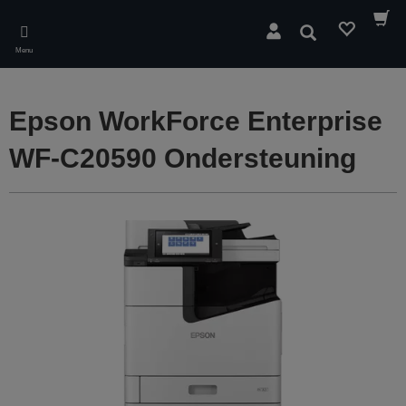
Skip
to
Zoeken
main
Menu
content
Epson WorkForce Enterprise
WF-C20590 Ondersteuning