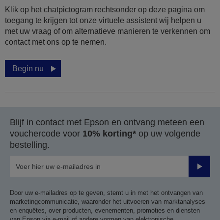
Klik op het chatpictogram rechtsonder op deze pagina om
toegang te krijgen tot onze virtuele assistent wij helpen u
met uw vraag of om alternatieve manieren te verkennen om
contact met ons op te nemen.
Begin nu
Blijf in contact met Epson en ontvang meteen een
vouchercode voor
10% korting*
op uw volgende
bestelling.
Verze
Door uw e-mailadres op te geven, stemt u in met het ontvangen van
marketingcommunicatie, waaronder het uitvoeren van marktanalyses
en enquêtes, over producten, evenementen, promoties en diensten
van Epson via e-mail of andere vormen van elektronische