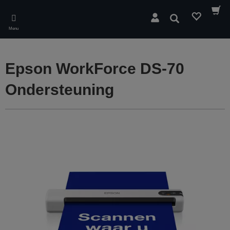
Skip
to
Zoeken
main
Menu
content
Epson WorkForce DS-70
Ondersteuning