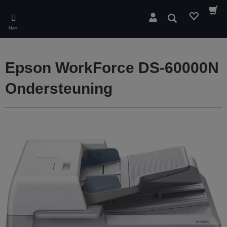
Skip
to
Zoeken
main
Menu
content
Epson WorkForce DS-60000N
Ondersteuning