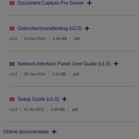
Document Capture Pro Server
Gebruikershandleiding (v2.0)
v.2.0
13-Dec-2021
2.39 MB
.pdf
Network Interface Panel User Guide (v1.0)
v.1.0
29-Jan-2014
0.31 MB
.pdf
Setup Guide (v1.0)
v.1.0
31-Jul-2012
0.99 MB
.pdf
Online documentatie