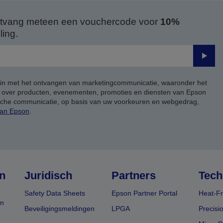
 ontvang meteen een vouchercode voor
10%
ing.
Verze
 in met het ontvangen van marketingcommunicatie, waaronder het
, over producten, evenementen, promoties en diensten van Epson
ische communicatie, op basis van uw voorkeuren en webgedrag,
van Epson
.
n
Juridisch
Partners
Tech
Safety Data Sheets
Epson Partner Portal
Heat-Fr
en
Beveiligingsmeldingen
LPGA
Precisi