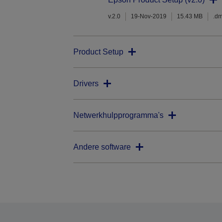
v.2.0
19-Nov-2019
15.43 MB
.d
Product Setup
Drivers
Netwerkhulpprogramma's
Andere software