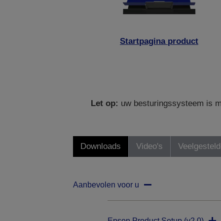
Startpagina product
Let op:
uw besturingssysteem is mo
Downloads
Video's
Veelgestel
Aanbevolen voor u
Epson Product Setup (v2.0)