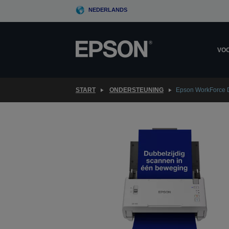
Skip
NEDERLANDS
to
main
content
VOO
START
ONDERSTEUNING
Epson WorkForce 