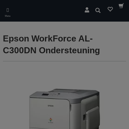
Skip
to
Zoeken
main
Menu
content
Epson WorkForce AL-
C300DN Ondersteuning