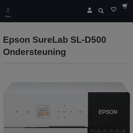
Skip
to
Zoeken
main
Menu
content
Epson SureLab SL-D500
Ondersteuning