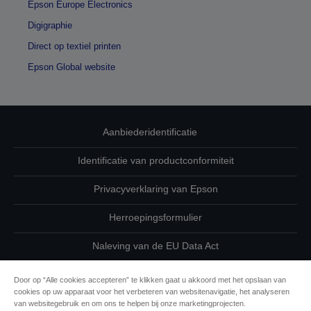
Epson Europe Electronics
Digigraphie
Direct op textiel printen
Epson Global website
Aanbiederidentificatie
Identificatie van productconformiteit
Privacyverklaring van Epson
Herroepingsformulier
Naleving van de EU Data Act
Neem contact met ons op betreffende uw gegevens
Door op “Alle cookies accepteren” te klikken gaat u akkoord met het opslaan van
cookies op uw apparaat voor het verbeteren van websitenavigatie, het analyseren
Cookie-informatie
van websitegebruik en om ons te helpen bij onze marketingprojecten.