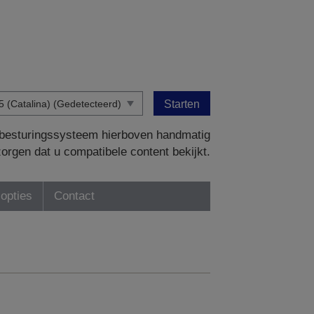
Starten
w besturingssysteem hierboven handmatig
zorgen dat u compatibele content bekijkt.
-opties
Contact