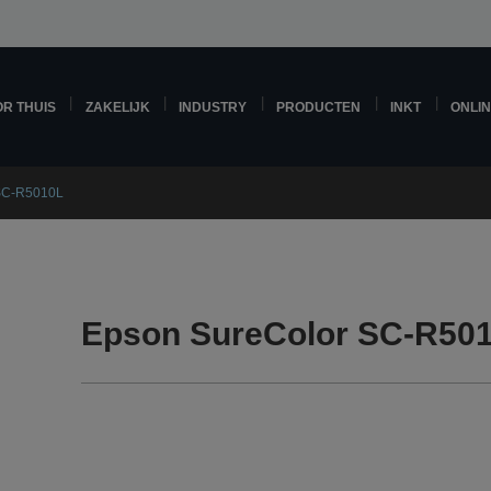
R THUIS
ZAKELIJK
INDUSTRY
PRODUCTEN
INKT
ONLI
SC-R5010L
Epson SureColor SC-R501