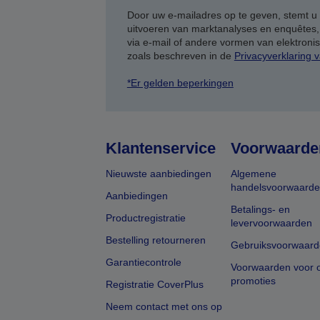
Door uw e-mailadres op te geven, stemt u
uitvoeren van marktanalyses en enquêtes
via e-mail of andere vormen van elektron
zoals beschreven in de
Privacyverklaring 
*Er gelden beperkingen
Klantenservice
Voorwaarde
Nieuwste aanbiedingen
Algemene
handelsvoorwaard
Aanbiedingen
Betalings- en
Productregistratie
levervoorwaarden
Bestelling retourneren
Gebruiksvoorwaard
Garantiecontrole
Voorwaarden voor o
promoties
Registratie CoverPlus
Neem contact met ons op