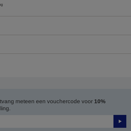
mg
 ontvang meteen een vouchercode voor
10%
ing.
Verze