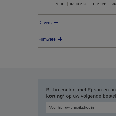
v.3.01
07-Jul-2026
15.20 MB
.d
Drivers
Firmware
Blijf in contact met Epson en
korting*
op uw volgende bestell