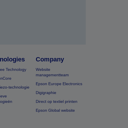
nologies
Company
ee Technology
Website
managementteam
onCore
Epson Europe Electronics
iezo-technologie
Digigraphie
ieve
logieën
Direct op textiel printen
Epson Global website