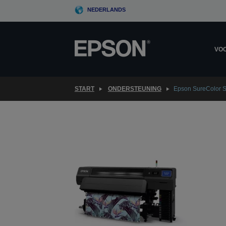
Skip
NEDERLANDS
to
main
content
VOO
START
ONDERSTEUNING
Epson SureColor 