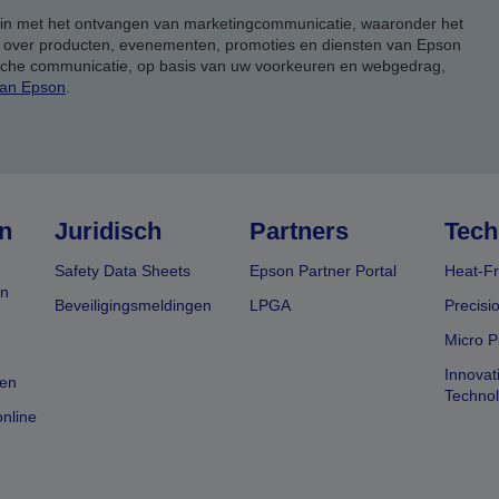
 in met het ontvangen van marketingcommunicatie, waaronder het
, over producten, evenementen, promoties en diensten van Epson
ische communicatie, op basis van uw voorkeuren en webgedrag,
van Epson
.
n
Juridisch
Partners
Tech
Safety Data Sheets
Epson Partner Portal
Heat-Fr
en
Beveiligingsmeldingen
LPGA
Precisi
Micro P
Innovat
en
Techno
nline