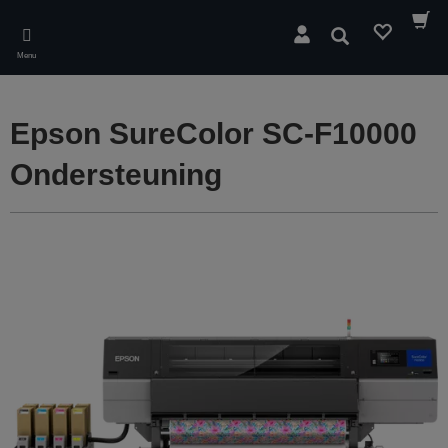
Skip
to
Zoeken
main
Menu
content
Epson SureColor SC-F10000
Ondersteuning