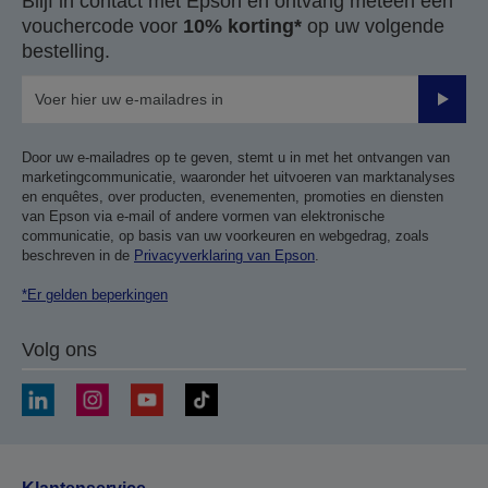
Blijf in contact met Epson en ontvang meteen een
vouchercode voor
10% korting*
op uw volgende
bestelling.
Verze
Door uw e-mailadres op te geven, stemt u in met het ontvangen van
marketingcommunicatie, waaronder het uitvoeren van marktanalyses
en enquêtes, over producten, evenementen, promoties en diensten
van Epson via e-mail of andere vormen van elektronische
communicatie, op basis van uw voorkeuren en webgedrag, zoals
beschreven in de
Privacyverklaring van Epson
.
*Er gelden beperkingen
Volg ons