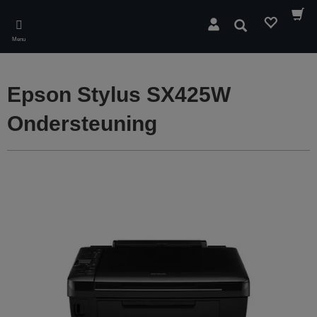
Skip
to
Zoeken
main
Menu
content
Epson Stylus SX425W
Ondersteuning