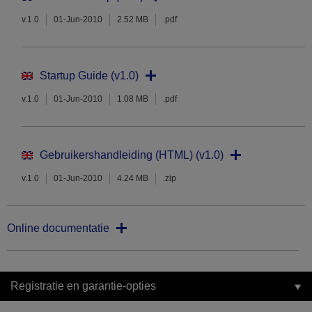
v.1.0
01-Jun-2010
2.52 MB
.pdf
Startup Guide (v1.0)
v.1.0
01-Jun-2010
1.08 MB
.pdf
Gebruikershandleiding (HTML) (v1.0)
v.1.0
01-Jun-2010
4.24 MB
.zip
Online documentatie
Registratie en garantie-opties