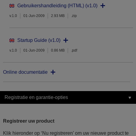
Gebruikershandleiding (HTML) (v1.0)
v.1.0
01-Jun-2009
2.93 MB
.zip
Startup Guide (v1.0)
v.1.0
01-Jun-2009
0.86 MB
.pdf
Online documentatie
Registratie en garantie-opties
Registreer uw product
Klik hieronder op ‘Nu registreren’ om uw nieuwe product te