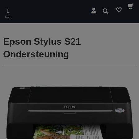
Skip
to
Zoeken
main
Menu
content
Epson Stylus S21
Ondersteuning