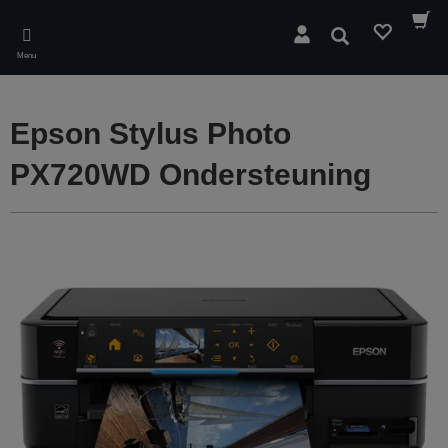
Skip
to
Zoeken
main
Menu
content
Epson Stylus Photo
PX720WD Ondersteuning