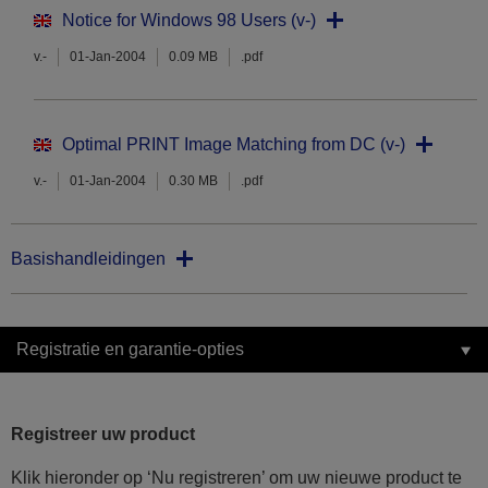
Notice for Windows 98 Users (v-)
v.-
01-Jan-2004
0.09 MB
.pdf
Optimal PRINT Image Matching from DC (v-)
v.-
01-Jan-2004
0.30 MB
.pdf
Basishandleidingen
Registratie en garantie-opties
Registreer uw product
Klik hieronder op ‘Nu registreren’ om uw nieuwe product te