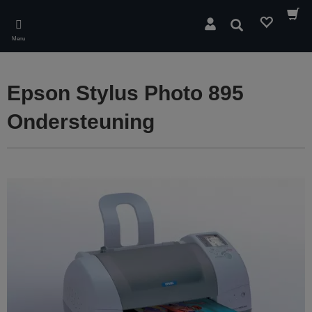
Skip
to
Zoeken
main
Menu
content
Epson Stylus Photo 895
Ondersteuning