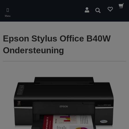
Skip
to
Zoeken
main
Menu
content
Epson Stylus Office B40W
Ondersteuning