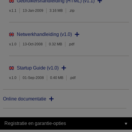
Gebruikershandleiding (HTML) (v1.1)
v.1.1
13-Jan-2009
3.16 MB
.zip
Netwerkhandleiding (v1.0)
v.1.0
13-Oct-2008
0.32 MB
.pdf
Startup Guide (v1.0)
v.1.0
01-Sep-2008
0.40 MB
.pdf
Online documentatie
Registratie en garantie-opties