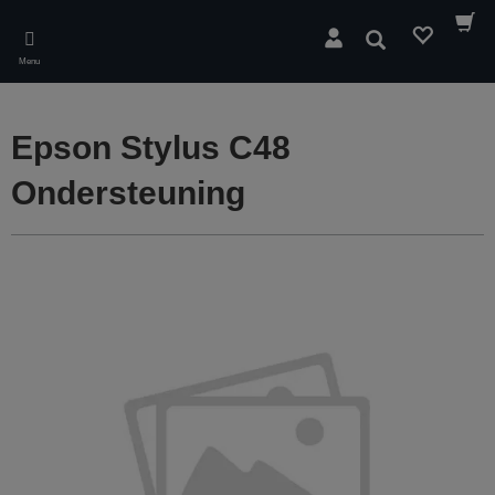
Skip
to
Zoeken
main
Menu
content
Epson Stylus C48
Ondersteuning