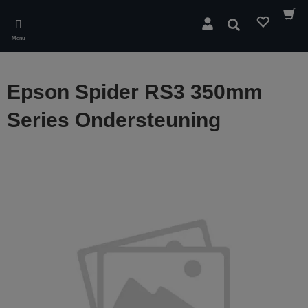
Skip
to
Zoeken
main
Menu
content
Epson Spider RS3 350mm
Series Ondersteuning