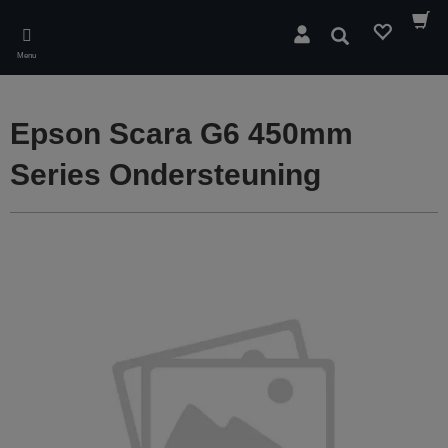
Skip
to
Zoeken
main
Menu
content
Epson Scara G6 450mm
Series Ondersteuning