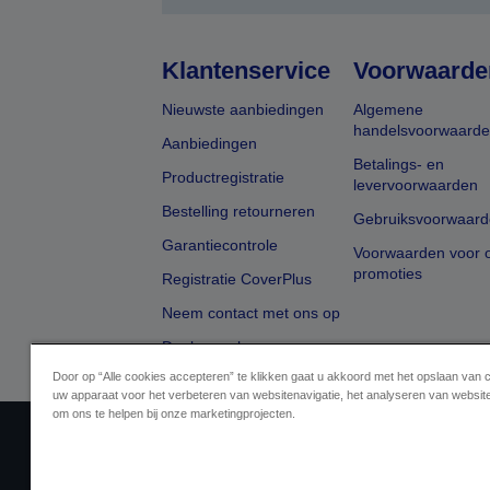
Klantenservice
Voorwaarde
Nieuwste aanbiedingen
Algemene
handelsvoorwaard
Aanbiedingen
Betalings- en
Productregistratie
levervoorwaarden
Bestelling retourneren
Gebruiksvoorwaard
Garantiecontrole
Voorwaarden voor o
promoties
Registratie CoverPlus
Neem contact met ons op
Dealer zoeken
Door op “Alle cookies accepteren” te klikken gaat u akkoord met het opslaan van 
uw apparaat voor het verbeteren van websitenavigatie, het analyseren van websit
om ons te helpen bij onze marketingprojecten.
Aanbiederidentificatie
Identificatie van
Neem contact met ons op 