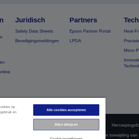
n
Juridisch
Partners
Tech
Safety Data Sheets
Epson Partner Portal
Heat-Fr
en
Beveiligingsmeldingen
LPGA
Precisi
Micro P
Innovat
en
Techno
nline
cookies op
Alle cookies accepteren
egebruik en
Alles afwijzen
 productconformiteit
Privacyverklaring van Epson
Herroepingsfo
betreffende uw gegevens
Cookie-informatie
De toewijding van
Cookie-instellingen