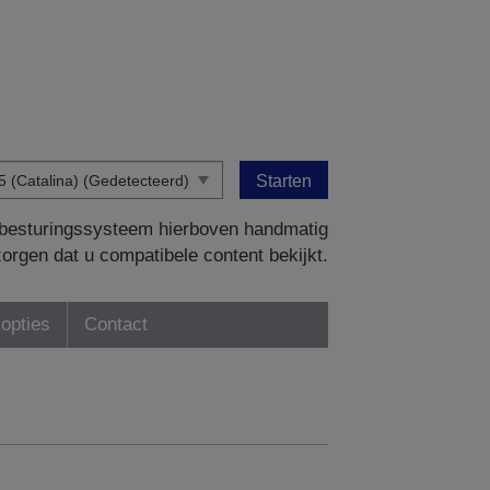
Starten
w besturingssysteem hierboven handmatig
zorgen dat u compatibele content bekijkt.
-opties
Contact