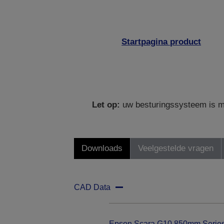
Startpagina product
Let op:
uw besturingssysteem is mo
Downloads
Veelgestelde vragen
CAD Data
Epson Scara G10 850mm Serie