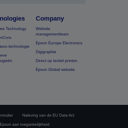
nologies
Company
ee Technology
Website
managementteam
onCore
Epson Europe Electronics
iezo-technologie
Digigraphie
ieve
logieën
Direct op textiel printen
Epson Global website
rmulier
Naleving van de EU Data Act
 Epson aan toegankelijkheid