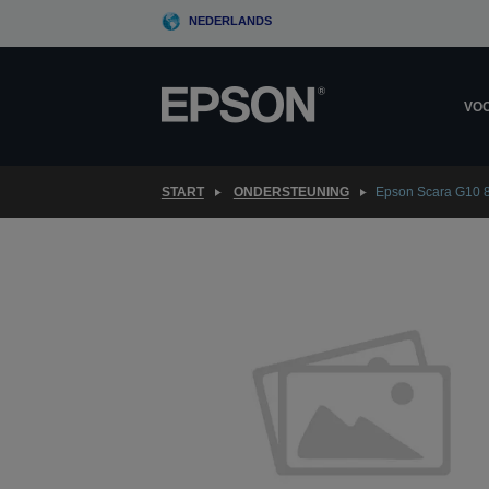
Skip
NEDERLANDS
to
main
content
VOO
START
ONDERSTEUNING
Epson Scara G10 