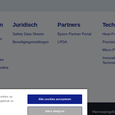
n
Juridisch
Partners
Tech
Safety Data Sheets
Epson Partner Portal
Heat-Fr
en
Beveiligingsmeldingen
LPGA
Precisi
Micro P
Innovat
en
Techno
nline
cookies op
Alle cookies accepteren
egebruik en
Alles afwijzen
 productconformiteit
Privacyverklaring van Epson
Herroepingsfo