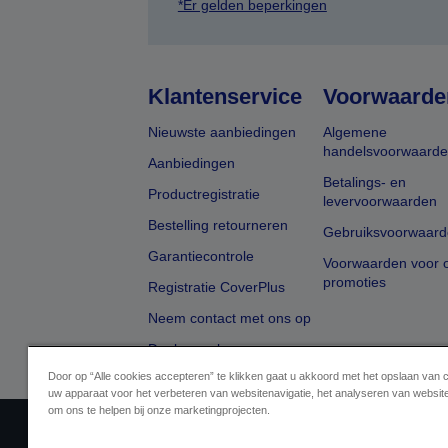
*Er gelden beperkingen
Klantenservice
Voorwaarde
Nieuwste aanbiedingen
Algemene
handelsvoorwaard
Aanbiedingen
Betalings- en
Productregistratie
levervoorwaarden
Bestelling retourneren
Gebruiksvoorwaard
Garantiecontrole
Voorwaarden voor o
promoties
Registratie CoverPlus
Neem contact met ons op
Dealer zoeken
Door op “Alle cookies accepteren” te klikken gaat u akkoord met het opslaan van 
uw apparaat voor het verbeteren van websitenavigatie, het analyseren van websit
om ons te helpen bij onze marketingprojecten.
Aanbiederidentificatie
Identificatie van