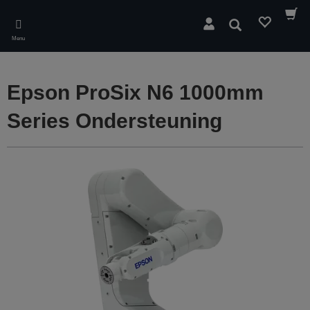
Skip
to
Zoeken
main
Menu
content
Epson ProSix N6 1000mm
Series Ondersteuning