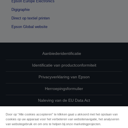
Epson Europe Electronics
Digigraphie
Direct op textiel printen
Epson Global website
Aanbiederidentificatie
Identificatie van productconformiteit
Privacyverklaring van Epson
Herroepingsformulier
Naleving van de EU Data Act
Neem contact met ons op betreffende uw gegevens
Door op “Alle cookies accepteren” te klikken gaat u akkoord met het opslaan van
cookies op uw apparaat voor het verbeteren van websitenavigatie, het analyseren
Cookie-informatie
van websitegebruik en om ons te helpen bij onze marketingprojecten.