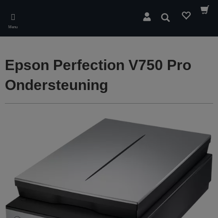
Skip
to
Zoeken
main
Menu
content
Epson Perfection V750 Pro
Ondersteuning