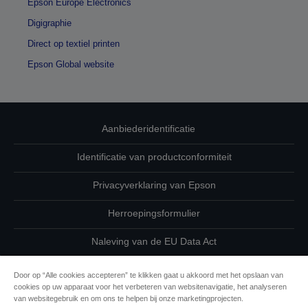
Epson Europe Electronics
Digigraphie
Direct op textiel printen
Epson Global website
Aanbiederidentificatie
Identificatie van productconformiteit
Privacyverklaring van Epson
Herroepingsformulier
Naleving van de EU Data Act
Neem contact met ons op betreffende uw gegevens
Door op “Alle cookies accepteren” te klikken gaat u akkoord met het opslaan van
cookies op uw apparaat voor het verbeteren van websitenavigatie, het analyseren
Cookie-informatie
van websitegebruik en om ons te helpen bij onze marketingprojecten.