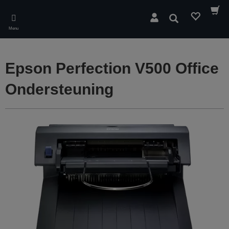
Skip
to
Zoeken
main
Menu
content
Epson Perfection V500 Office
Ondersteuning