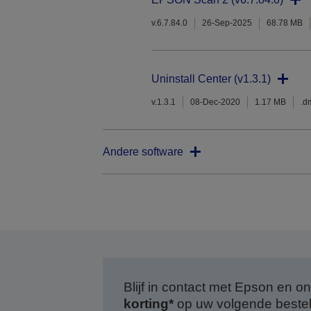
v.6.7.84.0
26-Sep-2025
68.78 MB
Uninstall Center (v1.3.1)
v.1.3.1
08-Dec-2020
1.17 MB
.d
Andere software
Blijf in contact met Epson en
korting*
op uw volgende bestell