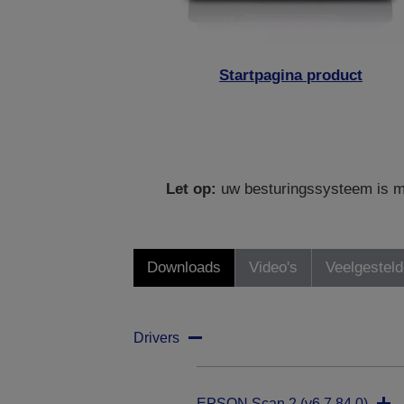
Startpagina product
Let op:
uw besturingssysteem is mo
Downloads
Video's
Veelgestel
Drivers
EPSON Scan 2 (v6.7.84.0)