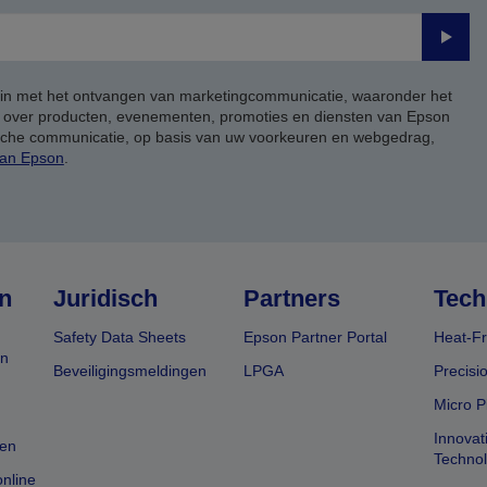
Verze
 in met het ontvangen van marketingcommunicatie, waaronder het
, over producten, evenementen, promoties en diensten van Epson
ische communicatie, op basis van uw voorkeuren en webgedrag,
van Epson
.
n
Juridisch
Partners
Tech
Safety Data Sheets
Epson Partner Portal
Heat-Fr
en
Beveiligingsmeldingen
LPGA
Precisi
Micro P
Innovat
en
Techno
nline