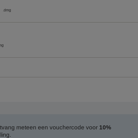
.dmg
mg
 ontvang meteen een vouchercode voor
10%
ing.