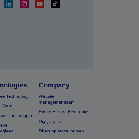
nden
nologies
Company
ee Technology
Website
managementteam
onCore
Epson Europe Electronics
iezo-technologie
Digigraphie
ieve
logieën
Direct op textiel printen