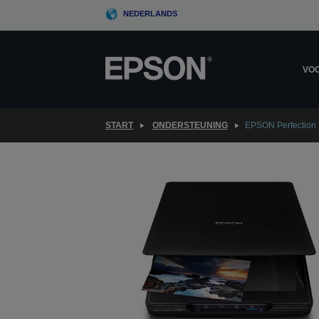
Skip
NEDERLANDS
to
main
content
VOO
START
ONDERSTEUNING
EPSON Perfection 