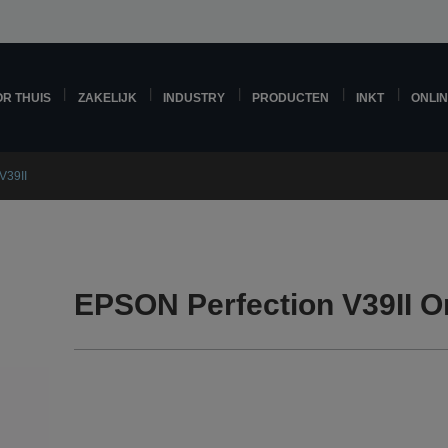
R THUIS
ZAKELIJK
INDUSTRY
PRODUCTEN
INKT
ONLI
V39II
EPSON Perfection V39II O