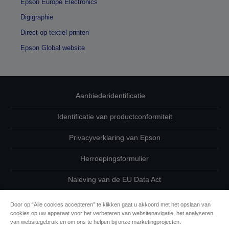
Epson Europe Electronics
Digigraphie
Direct op textiel printen
Epson Global website
Aanbiederidentificatie
Identificatie van productconformiteit
Privacyverklaring van Epson
Herroepingsformulier
Naleving van de EU Data Act
Neem contact met ons op betreffende uw gegevens
Door op “Alle cookies accepteren” te klikken gaat u akkoord met het opslaan van
cookies op uw apparaat voor het verbeteren van websitenavigatie, het analyseren
Cookie-informatie
van websitegebruik en om ons te helpen bij onze marketingprojecten.