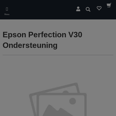
Skip
to
Zoeken
main
Menu
content
Epson Perfection V30
Ondersteuning