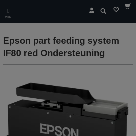
Skip
to
Zoeken
main
Menu
content
Epson part feeding system
IF80 red Ondersteuning