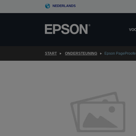
Skip
NEDERLANDS
to
main
content
VOO
START
ONDERSTEUNING
Epson PageProofe