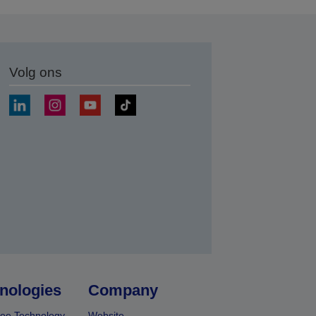
Volg ons
nden
nologies
Company
ee Technology
Website