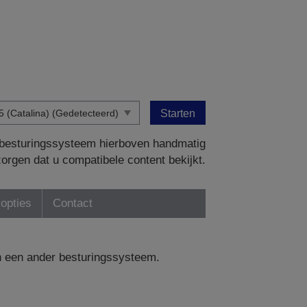
Starten
w besturingssysteem hierboven handmatig
zorgen dat u compatibele content bekijkt.
-opties
Contact
n een ander besturingssysteem.