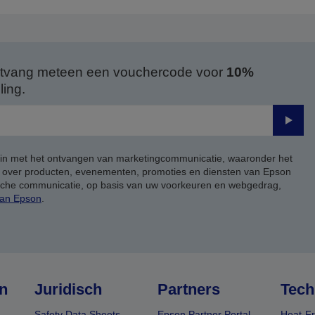
 ontvang meteen een vouchercode voor
10%
ing.
Verze
 in met het ontvangen van marketingcommunicatie, waaronder het
, over producten, evenementen, promoties en diensten van Epson
ische communicatie, op basis van uw voorkeuren en webgedrag,
van Epson
.
n
Juridisch
Partners
Tech
Safety Data Sheets
Epson Partner Portal
Heat-Fr