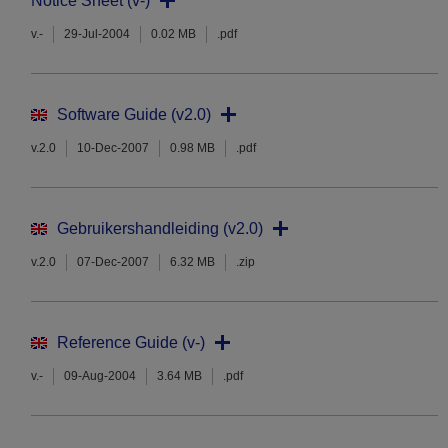
Notice Sheet (v-)
v.-
29-Jul-2004
0.02 MB
.pdf
Software Guide (v2.0)
v.2.0
10-Dec-2007
0.98 MB
.pdf
Gebruikershandleiding (v2.0)
v.2.0
07-Dec-2007
6.32 MB
.zip
Reference Guide (v-)
v.-
09-Aug-2004
3.64 MB
.pdf