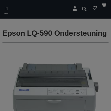
Skip
to
Zoeken
main
Menu
content
Epson LQ-590 Ondersteuning