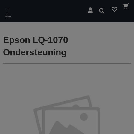
Skip
to
Zoeken
main
Menu
content
Epson LQ-1070
Ondersteuning