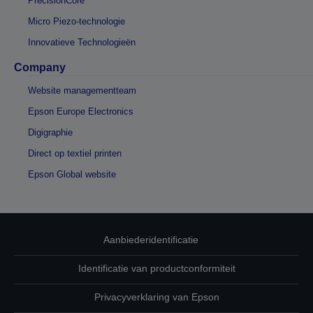
PrecisionCore
Micro Piezo-technologie
Innovatieve Technologieën
Company
Website managementteam
Epson Europe Electronics
Digigraphie
Direct op textiel printen
Epson Global website
Aanbiederidentificatie
Identificatie van productconformiteit
Privacyverklaring van Epson