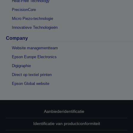
Heat-Free Technology
PrecisionCore
Micro Piezo-technologie
Innovatieve Technologieën
Company
Website managementteam
Epson Europe Electronics
Digigraphie
Direct op textiel printen
Epson Global website
Aanbiederidentificatie
Identificatie van productconformiteit