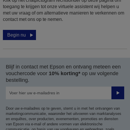
Klik op het chatpictogram rechtsonder op deze pagina om
toegang te krijgen tot onze virtuele assistent wij helpen u
met uw vraag of om alternatieve manieren te verkennen om
contact met ons op te nemen.
Begin nu
Blijf in contact met Epson en ontvang meteen een
vouchercode voor
10% korting*
op uw volgende
bestelling.
Verze
Door uw e-mailadres op te geven, stemt u in met het ontvangen van
marketingcommunicatie, waaronder het uitvoeren van marktanalyses
en enquêtes, over producten, evenementen, promoties en diensten
van Epson via e-mail of andere vormen van elektronische
communicatie, op basis van uw voorkeuren en webgedrag, zoals