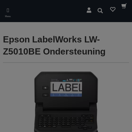
Skip
to
Zoeken
main
Menu
content
Epson LabelWorks LW-
Z5010BE Ondersteuning