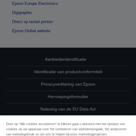
Epson Europe Electronics
Digigraphie
Direct op textiel printen
Epson Global website
Aanbiederidentificatie
Identificatie van productconformiteit
Privacyverklaring van Epson
Herroepingsformulier
Naleving van de EU Data Act
Neem contact met ons op betreffende uw gegevens
Door op “Alle cookies accepteren” te klikken gaat u akkoord met het opslaan van
cookies op uw apparaat voor het verbeteren van websitenavigatie, het analyseren
Cookie-informatie
van websitegebruik en om ons te helpen bij onze marketingprojecten.