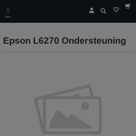
Skip
to
Zoeken
main
Menu
content
Epson L6270 Ondersteuning