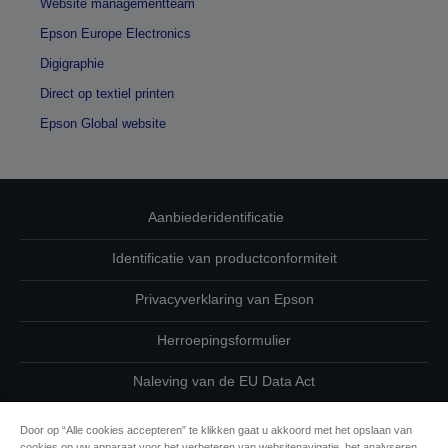
Website managementteam
Epson Europe Electronics
Digigraphie
Direct op textiel printen
Epson Global website
Aanbiederidentificatie
Identificatie van productconformiteit
Privacyverklaring van Epson
Herroepingsformulier
Naleving van de EU Data Act
Neem contact met ons op betreffende uw gegevens
Door op “Alle cookies accepteren” te klikken gaat u akkoord met het opslaan van
cookies op uw apparaat voor het verbeteren van websitenavigatie, het analyseren