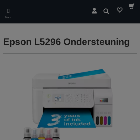
Skip
to
Zoeken
main
Menu
content
Epson L5296 Ondersteuning