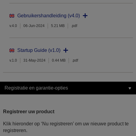
Gebruikershandleiding (v4.0)
v.4.0
06-Jun-2024
5.21 MB
.pdf
Startup Guide (v1.0)
v.1.0
31-May-2024
0.44 MB
.pdf
Registratie en garantie-opties
Registreer uw product
Klik hieronder op ‘Nu registreren’ om uw nieuwe product te
registreren.