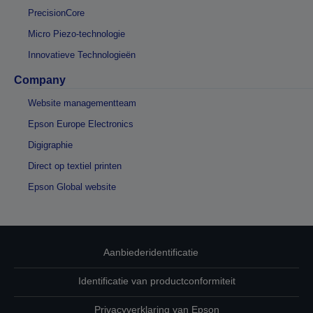
PrecisionCore
Micro Piezo-technologie
Innovatieve Technologieën
Company
Website managementteam
Epson Europe Electronics
Digigraphie
Direct op textiel printen
Epson Global website
Aanbiederidentificatie
Identificatie van productconformiteit
Privacyverklaring van Epson