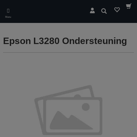
Skip
to
Zoeken
main
Menu
content
Epson L3280 Ondersteuning