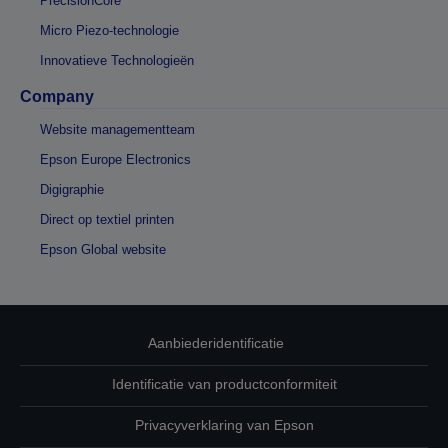
PrecisionCore
Micro Piezo-technologie
Innovatieve Technologieën
Company
Website managementteam
Epson Europe Electronics
Digigraphie
Direct op textiel printen
Epson Global website
Aanbiederidentificatie
Identificatie van productconformiteit
Privacyverklaring van Epson