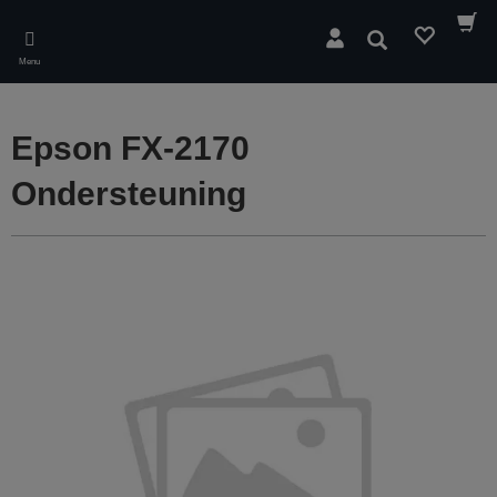
Skip
to
Zoeken
main
Menu
content
Epson FX-2170
Ondersteuning