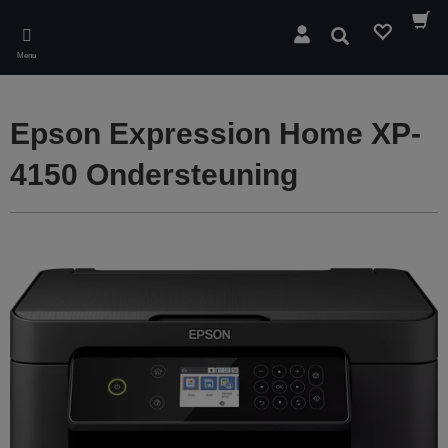
Skip
to
Zoeken
main
Menu
content
Epson Expression Home XP-
4150 Ondersteuning