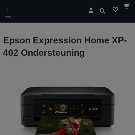
Skip
to
Zoeken
main
Menu
content
Epson Expression Home XP-
402 Ondersteuning