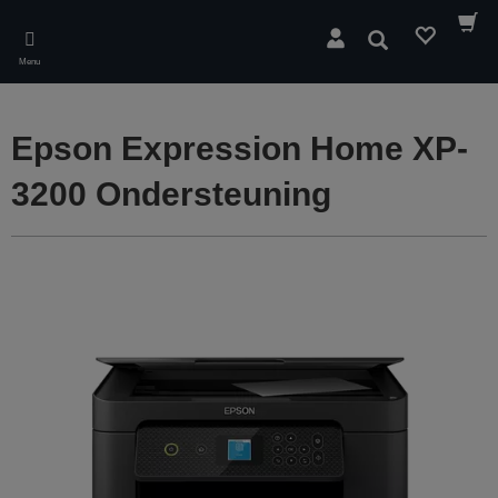
Skip
to
Zoeken
main
Menu
content
Epson Expression Home XP-
3200 Ondersteuning