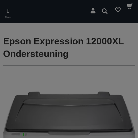
Skip
to
Zoeken
main
Menu
content
Epson Expression 12000XL
Ondersteuning