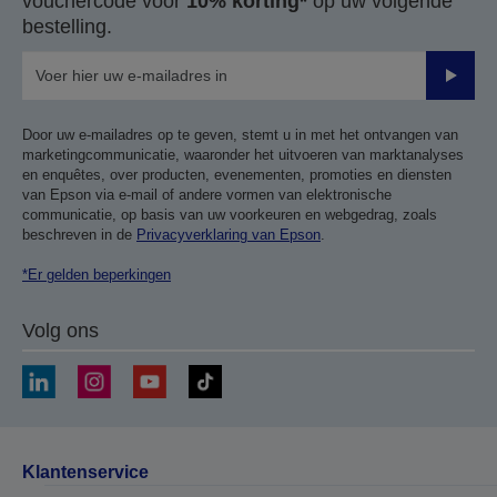
vouchercode voor
10% korting*
op uw volgende
bestelling.
Verze
Door uw e-mailadres op te geven, stemt u in met het ontvangen van
marketingcommunicatie, waaronder het uitvoeren van marktanalyses
en enquêtes, over producten, evenementen, promoties en diensten
van Epson via e-mail of andere vormen van elektronische
communicatie, op basis van uw voorkeuren en webgedrag, zoals
beschreven in de
Privacyverklaring van Epson
.
*Er gelden beperkingen
Volg ons
Klantenservice