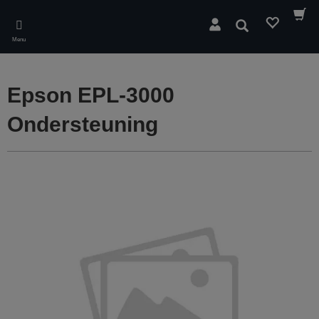
Skip
to
Zoeken
main
Menu
content
Epson EPL-3000
Ondersteuning