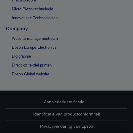
PrecisionCore
Micro Piezo-technologie
Innovatieve Technologieën
Company
Website managementteam
Epson Europe Electronics
Digigraphie
Direct op textiel printen
Epson Global website
Aanbiederidentificatie
Identificatie van productconformiteit
Privacyverklaring van Epson