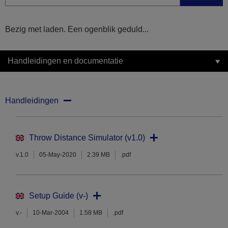
Bezig met laden. Een ogenblik geduld...
Handleidingen en documentatie
Handleidingen
Throw Distance Simulator (v1.0)
v.1.0
05-May-2020
2.39 MB
.pdf
Setup Guide (v-)
v.-
10-Mar-2004
1.58 MB
.pdf