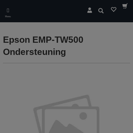
Skip
to
Zoeken
main
Menu
content
Epson EMP-TW500
Ondersteuning