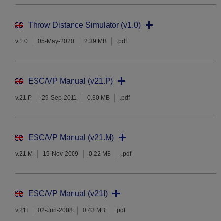
Throw Distance Simulator (v1.0)
v.1.0
05-May-2020
2.39 MB
.pdf
ESC/VP Manual (v21.P)
v.21.P
29-Sep-2011
0.30 MB
.pdf
ESC/VP Manual (v21.M)
v.21.M
19-Nov-2009
0.22 MB
.pdf
ESC/VP Manual (v21I)
v.21I
02-Jun-2008
0.43 MB
.pdf