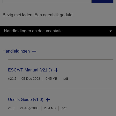
Bezig met laden. Een ogenblik geduld...
Handleidingen en documentatie
Handleidingen
ESC/VP Manual (v21.J)
v.21.J
05-Dec-2008
0.45 MB
.pdf
User's Guide (v1.0)
v.1.0
21-Aug-2006
2.04 MB
.pdf