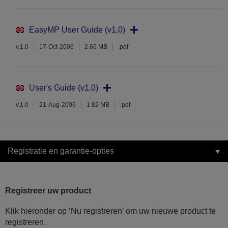
EasyMP User Guide (v1.0)
v.1.0
17-Oct-2006
2.66 MB
.pdf
User's Guide (v1.0)
v.1.0
21-Aug-2006
1.82 MB
.pdf
Registratie en garantie-opties
Registreer uw product
Klik hieronder op ‘Nu registreren’ om uw nieuwe product te
registreren.