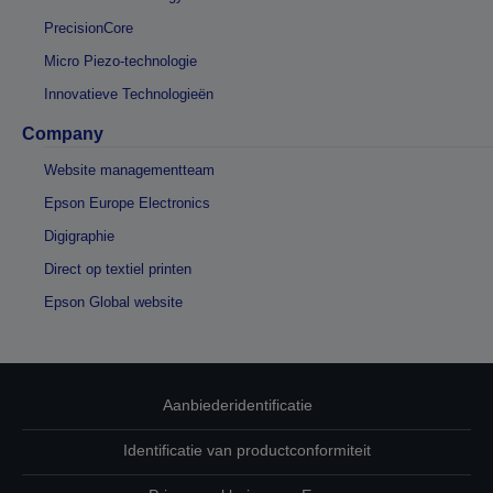
PrecisionCore
Micro Piezo-technologie
Innovatieve Technologieën
Company
Website managementteam
Epson Europe Electronics
Digigraphie
Direct op textiel printen
Epson Global website
Aanbiederidentificatie
Identificatie van productconformiteit