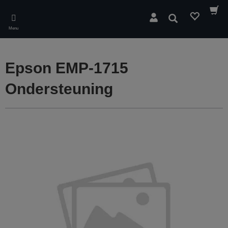
Skip
to
Zoeken
main
Menu
content
Epson EMP-1715
Ondersteuning