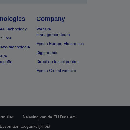
nologies
Company
ee Technology
Website
managementteam
onCore
Epson Europe Electronics
iezo-technologie
Digigraphie
ieve
logieën
Direct op textiel printen
Epson Global website
rmulier
Naleving van de EU Data Act
 Epson aan toegankelijkheid