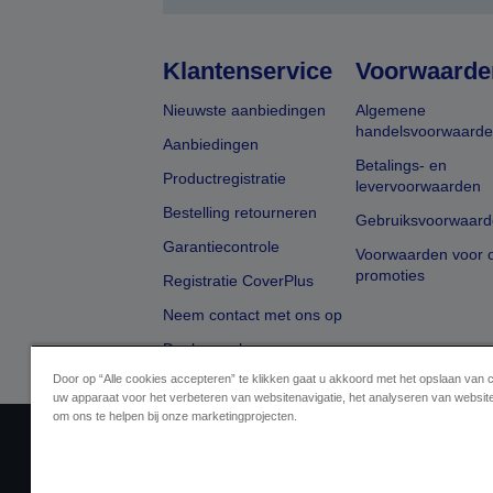
Klantenservice
Voorwaarde
Nieuwste aanbiedingen
Algemene
handelsvoorwaard
Aanbiedingen
Betalings- en
Productregistratie
levervoorwaarden
Bestelling retourneren
Gebruiksvoorwaard
Garantiecontrole
Voorwaarden voor o
promoties
Registratie CoverPlus
Neem contact met ons op
Dealer zoeken
Door op “Alle cookies accepteren” te klikken gaat u akkoord met het opslaan van 
uw apparaat voor het verbeteren van websitenavigatie, het analyseren van websit
om ons te helpen bij onze marketingprojecten.
Aanbiederidentificatie
Identificatie van
Neem contact met ons op 