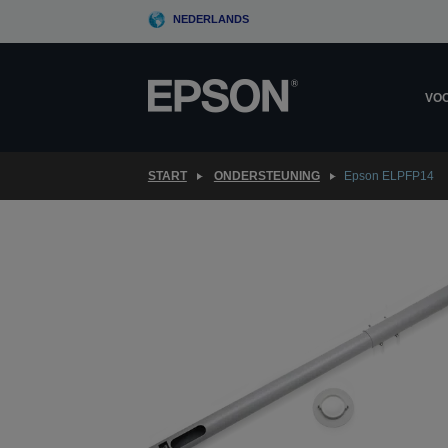
Skip
NEDERLANDS
to
main
content
VOO
START
ONDERSTEUNING
Epson ELPFP14