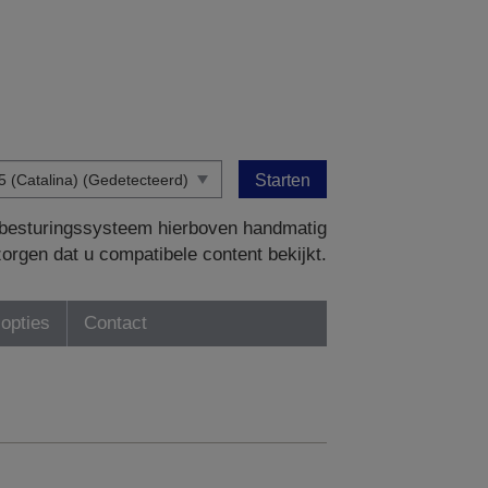
Starten
w besturingssysteem hierboven handmatig
zorgen dat u compatibele content bekijkt.
-opties
Contact