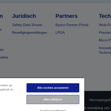
n
Juridisch
Partners
Tech
Safety Data Sheets
Epson Partner Portal
Heat-Fr
en
Beveiligingsmeldingen
LPGA
Precisi
Micro P
Innovat
en
Techno
nline
cookies op
Alle cookies accepteren
egebruik en
Alles afwijzen
 productconformiteit
Privacyverklaring van Epson
Herroepingsfo
betreffende uw gegevens
Cookie-informatie
De toewijding van
Cookie-instellingen