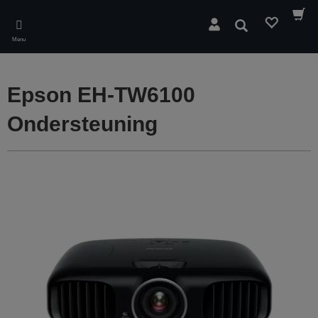
Skip
to
Zoeken
main
Menu
content
Epson EH-TW6100
Ondersteuning