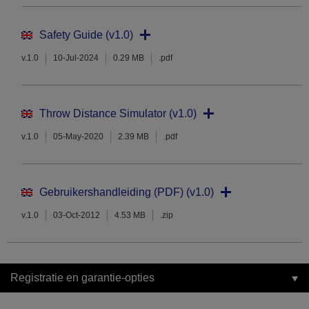
Safety Guide (v1.0)
v.1.0
10-Jul-2024
0.29 MB
.pdf
Throw Distance Simulator (v1.0)
v.1.0
05-May-2020
2.39 MB
.pdf
Gebruikershandleiding (PDF) (v1.0)
v.1.0
03-Oct-2012
4.53 MB
.zip
Registratie en garantie-opties