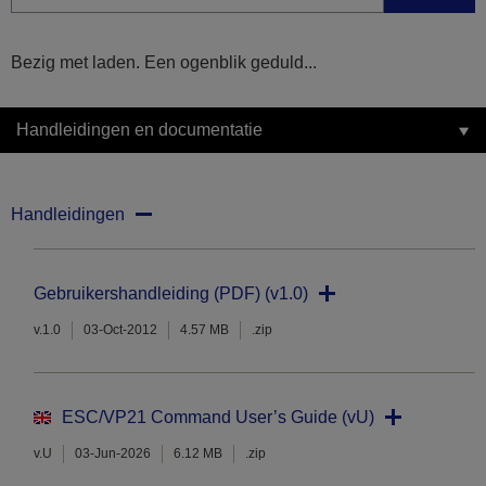
Bezig met laden. Een ogenblik geduld...
Handleidingen en documentatie
Handleidingen
Gebruikershandleiding (PDF) (v1.0)
v.1.0
03-Oct-2012
4.57 MB
.zip
ESC/VP21 Command User’s Guide (vU)
v.U
03-Jun-2026
6.12 MB
.zip