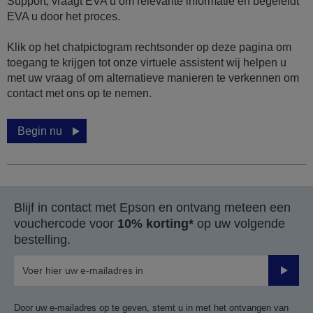
Support, vraagt EVA u om relevante informatie en begeleidt
EVA u door het proces.
Klik op het chatpictogram rechtsonder op deze pagina om
toegang te krijgen tot onze virtuele assistent wij helpen u
met uw vraag of om alternatieve manieren te verkennen om
contact met ons op te nemen.
Begin nu
Blijf in contact met Epson en ontvang meteen een
vouchercode voor
10% korting*
op uw volgende
bestelling.
Verze
Door uw e-mailadres op te geven, stemt u in met het ontvangen van