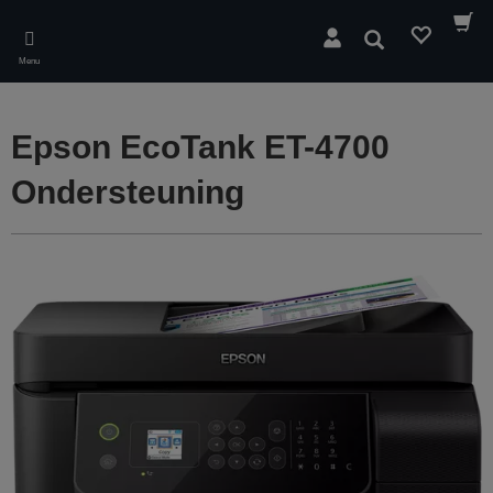
Skip
to
Zoeken
main
Menu
content
Epson EcoTank ET-4700
Ondersteuning